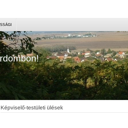
SSÁGI
árdombon!
Képviselő-testületi ülések