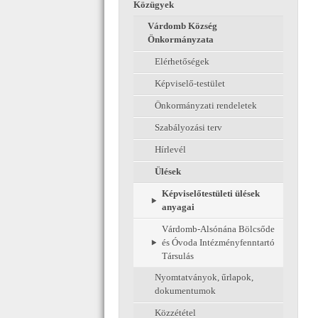
Közügyek
Várdomb Község
Önkormányzata
Elérhetőségek
Képviselő-testület
Önkormányzati rendeletek
Szabályozási terv
Hírlevél
Ülések
Képviselőtestületi ülések
anyagai
Várdomb-Alsónána Bölcsőde
és Óvoda Intézményfenntartó
Társulás
Nyomtatványok, űrlapok,
dokumentumok
Közzététel