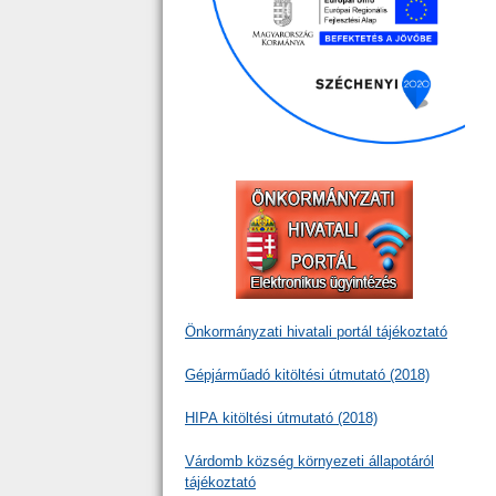
Önkormányzati hivatali portál tájékoztató
Gépjárműadó kitöltési útmutató (2018)
HIPA kitöltési útmutató (2018)
Várdomb község környezeti állapotáról
tájékoztató