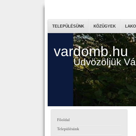
TELEPÜLÉSÜNK
KÖZÜGYEK
LAKO
vardomb.hu
Üdvözöljük V
Főoldal
Településünk