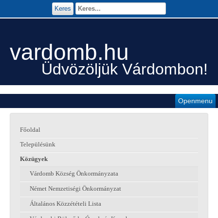
Keres
vardomb.hu
Üdvözöljük Várdombon!
Openmenu
Főoldal
Településünk
Közügyek
Várdomb Község Önkormányzata
Német Nemzetiségi Önkormányzat
Általános Közzétételi Lista