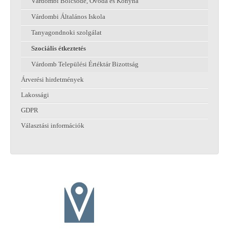
Várdombi Bölcsőde, Óvoda és Konyha
Várdombi Általános Iskola
Tanyagondnoki szolgálat
Szociális étkeztetés
Várdomb Települési Értéktár Bizottság
Árverési hirdetmények
Lakossági
GDPR
Választási információk