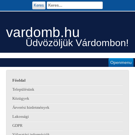
Keres
vardomb.hu
Üdvözöljük Várdombon!
Openmenu
Főoldal
Településünk
Közügyek
Árverési hirdetmények
Lakossági
GDPR
Választási információk