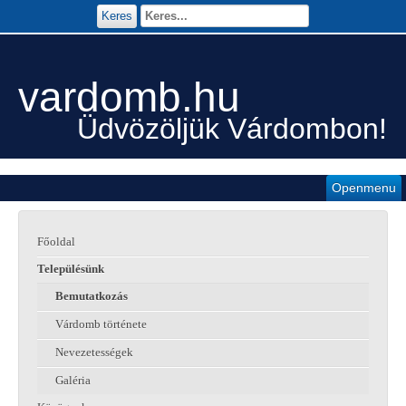
Keres
vardomb.hu
Üdvözöljük Várdombon!
Openmenu
Főoldal
Településünk
Bemutatkozás
Várdomb története
Nevezetességek
Galéria