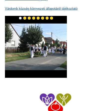
Várdomb község környezeti állapotáról tájékoztató