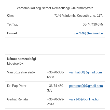
Várdomb község Német Nemzetiségi Önkormányzata
Cím:
7146 Várdomb, Kossuth L. u. 117.
Tel/fax:
06-74/430-375
E-mail:
var7146@t-online.hu
Német nemzetiségi
képviselők
Vári Józsefné elnök
+36-70-338-
vari.kati60@gmail.com
6858
Dr. Pap Péter
+36-74-430-
peterpap96@gmail.com
375
Gerhát Renáta
+36-70-379-
var7146@t-online.hu
2813