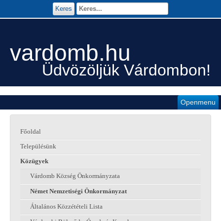
Keres
vardomb.hu
Üdvözöljük Várdombon!
Openmenu
Főoldal
Településünk
Közügyek
Várdomb Község Önkormányzata
Német Nemzetiségi Önkormányzat
Általános Közzétételi Lista