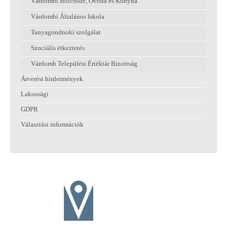
Várdombi Bölcsőde, Óvoda és Konyha
Várdombi Általános Iskola
Tanyagondnoki szolgálat
Szociális étkeztetés
Várdomb Települési Értéktár Bizottság
Árverési hirdetmények
Lakossági
GDPR
Választási információk