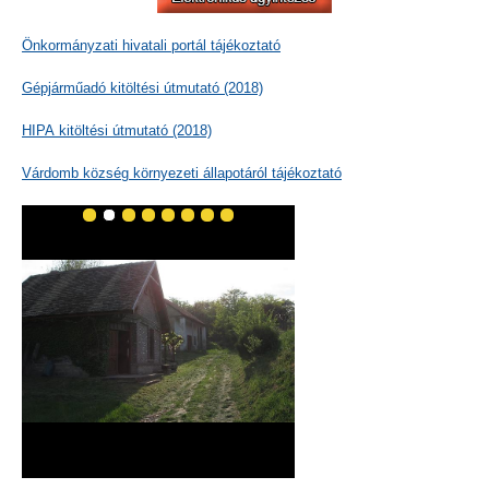
Önkormányzati hivatali portál tájékoztató
Gépjárműadó kitöltési útmutató (2018)
HIPA kitöltési útmutató (2018)
Várdomb község környezeti állapotáról tájékoztató