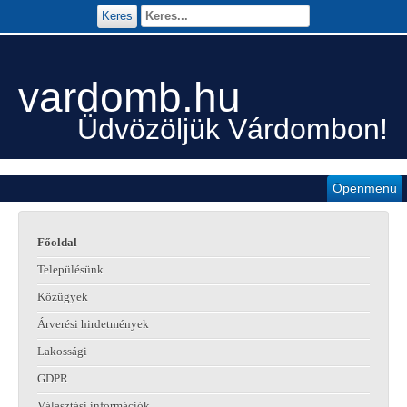
Keres
vardomb.hu
Üdvözöljük Várdombon!
Openmenu
Főoldal
Településünk
Közügyek
Árverési hirdetmények
Lakossági
GDPR
Választási információk