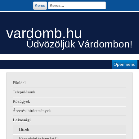
Keres
vardomb.hu
Üdvözöljük Várdombon!
Openmenu
Főoldal
Településünk
Közügyek
Árverési hirdetmények
Lakossági
Hírek