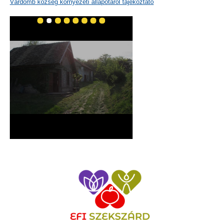
Várdomb község környezeti állapotáról tájékoztató