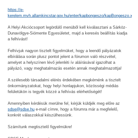
https://e-
kerelem.mvh.allamkincstar.gov.hu/enter/kapbongeszo/kapBongeszo.xht
A Helyi Akciócsoport legördülő menüből kell kiválasztani a Sárköz-
Dunavölgye-Siómente Egyesületet, majd a keresés beállítás kiadja
a felhívást!
Felhívjuk nagyon tisztelt figyelmüket, hogy a leendő pályázatok
elbírálása során plusz pontot jelent a fórumon való részvétel,
amelyet a helyszínen lévő jelenléti ív aláírásával igazolhat a
pályázó, vagy meghatalmazás esetén annak meghatalmazottja!
A szélesebb társadalmi elérés érdekében megkérnénk a tisztelt
önkormányzatokat, hogy helyi honlapjukon, közösségi médiás
felületükön is tegyék közzé a felhívás elérhetőségét!
Amennyiben kérdésük merülne fel, kérjük küldjék meg előre az
sdse@sdse.hu
e-mail címre, hogy a fórumra már a megfelelő,
konkrét válaszokkal készülhessünk.
Számítunk megtisztelő figyelmükre!