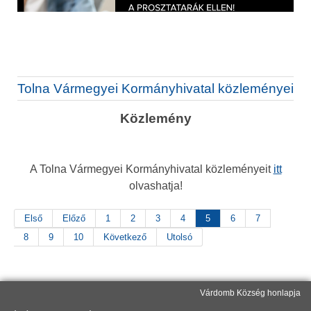
Tolna Vármegyei Kormányhivatal közleményei
Közlemény
A Tolna Vármegyei Kormányhivatal közleményeit
itt
olvashatja!
Első
Előző
1
2
3
4
5
6
7
8
9
10
Következő
Utolsó
Várdomb Község honlapja