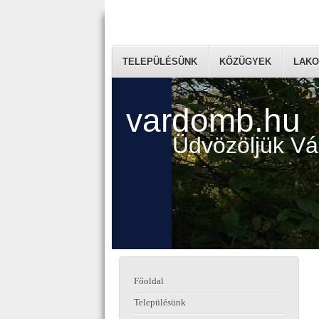
TELEPÜLÉSÜNK
KÖZÜGYEK
LAKO
vardomb.hu
Üdvözöljük V
Főoldal
Településünk