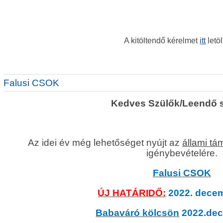
A kitöltendő kérelmet
itt
letöl
Falusi CSOK
Kedves Szülők/Leendő s
Az idei év még lehetőséget nyújt az
állami t
igénybevételére.
Falusi CSOK
ÚJ HATÁRIDŐ:
2022. decem
Babaváró kölcsön
2022.dec