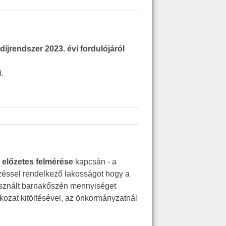
jrendszer 2023. évi fordulójáról
i.
előzetes felmérése
kapcsán -
a
zéssel rendelkező lakosságot hogy a
asznált barnakőszén mennyiséget
tkozat kitöltésével, az önkormányzatnál