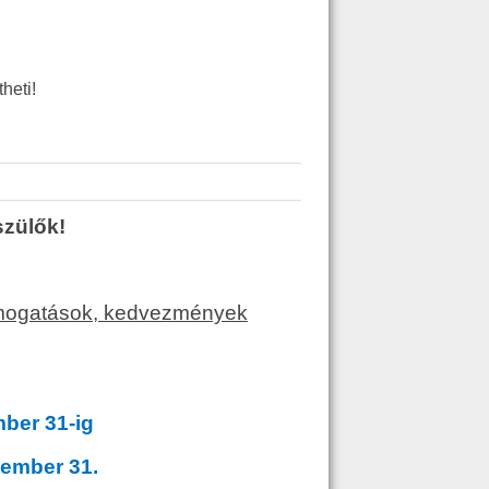
theti!
zülők!
ámogatások, kedvezmények
ber 31-ig
ember 31.