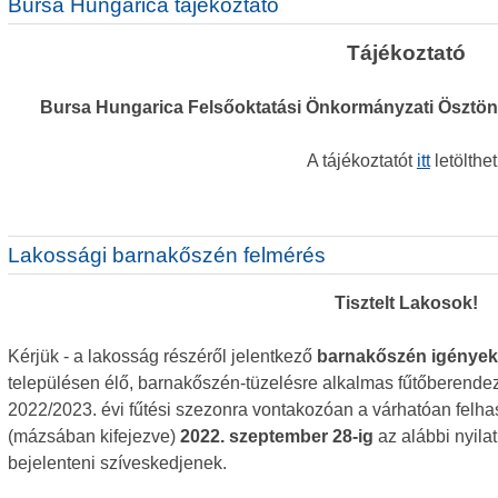
Bursa Hungarica tájékoztató
Tájékoztató
Bursa Hungarica Felsőoktatási Önkormányzati Ösztöndí
A tájékoztatót
itt
letölthet
Lakossági barnakőszén felmérés
Tisztelt Lakosok!
Kérjük
-
a lakosság részéről jelentkező
barnakőszén igények 
településen élő, barnakőszén-tüzelésre alkalmas fűtőberende
2022/2023. évi fűtési szezonra vontakozóan a várhatóan felh
(mázsában kifejezve)
2022. szeptember 28-ig
az alábbi nyila
bejelenteni szíveskedjenek.