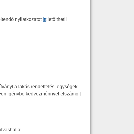
öltendő nyilatkozatot
itt
letöltheti!
ítványt a lakás rendeltetési egységek
gyen igénybe kedvezménnyel elszámolt
lvashatja!