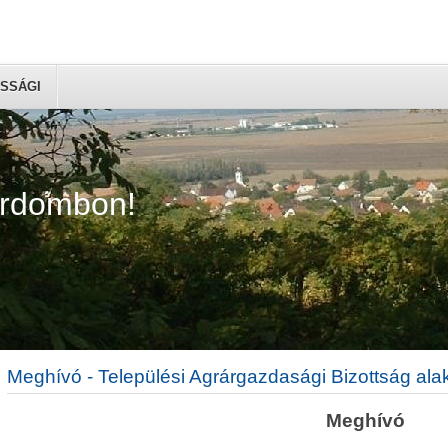
SSÁGI
árdombon!
Meghívó - Települési Agrárgazdasági Bizottság ala
Meghívó