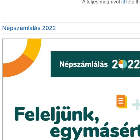
A teljes meghívót
itt
letölth
Népszámlálás 2022