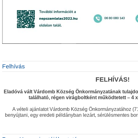
Felhívás
FELHÍVÁS!
Eladóvá vált Várdomb Község Önkormányzatának tulajdoná
található, régen virágboltként működtetett – 4 x
A vételi ajánlatot Várdomb Község Önkormányzatához (71
benyújtani, egy eredeti példányban lezárt, sérülésmentes bor