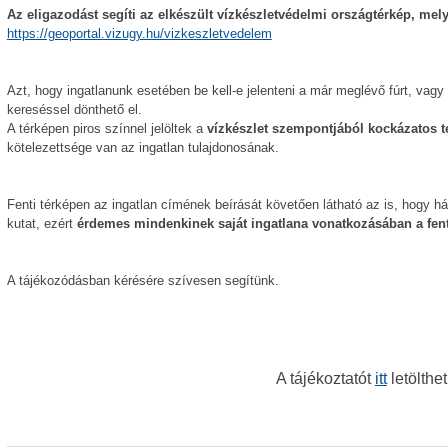
Az eligazodást segíti az elkészült vízkészletvédelmi országtérkép, mely
https://geoportal.vizugy.hu/vizkeszletvedelem
Azt, hogy ingatlanunk esetében be kell-e jelenteni a már meglévő fúrt, vagy 
kereséssel dönthető el.
A térképen piros színnel jelöltek a
vízkészlet szempontjából kockázatos te
kötelezettsége van az ingatlan tulajdonosának.
Fenti térképen az ingatlan címének beírását követően látható az is, hogy h
kutat, ezért
érdemes mindenkinek saját ingatlana vonatkozásában a fenti
A tájékozódásban kérésére szívesen segítünk.
A tájékoztatót
itt
letölthet