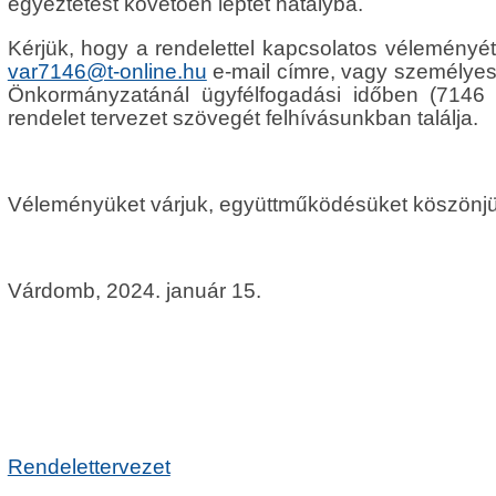
egyeztetést követően léptet hatályba.
Kérjük, hogy a rendelettel kapcsolatos véleményét
var7146@t-online.hu
e-mail címre, vagy személy
Önkormányzatánál ügyfélfogadási időben (7146
rendelet tervezet szövegét felhívásunkban találja.
Véleményüket várjuk, együttműködésüket köszönjü
Várdomb,
2024. január 15.
Rendelettervezet