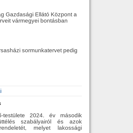
g Gazdasági Ellátó Központ a
rveit vármegyei bontásban
ársasházi sormunkatervet pedig
i
s
-testülete 2024. év második
ttélés szabályairól és azok
endeletét, melyet lakossági