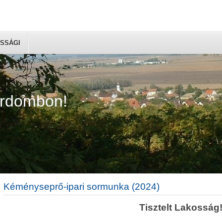
SSÁGI
árdombon!
Kéményseprő-ipari sormunka (2024)
Tisztelt Lakosság