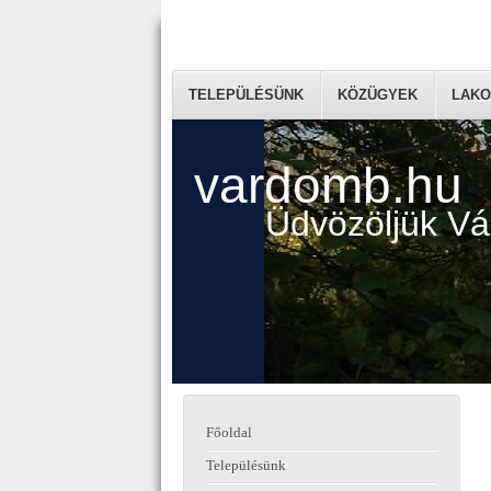
TELEPÜLÉSÜNK
KÖZÜGYEK
LAKO
vardomb.hu
Üdvözöljük V
Főoldal
Településünk