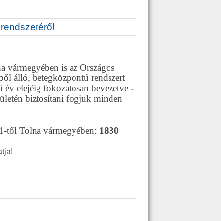
 rendszeréről
lna vármegyében is az Országos
mből álló, betegközpontú rendszert
vő év elejéig fokozatosan bevezetve -
rületén biztosítani fogjuk minden
.
 1-től Tolna vármegyében:
1830
tja!