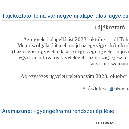
Tájékoztató Tolna vármegye új alapellátási ügyeleti
Tájékoztató
Az ügyeleti alapellátást 2023. október 1-től To
Mentőszolgálat látja el, majd az egységes, két ele
(háziorvosi ügyeleti ellátás, sürgősségi ügyelet) a jö
egyelőre a főváros kivételével - az ország egész te
rászoruló számára
Az egységes ügyeleti telefonszám 2023. október
A részleteket
itt
olvasha
Áramszünet - gyengeáramú rendszer építése
FELHÍVÁS