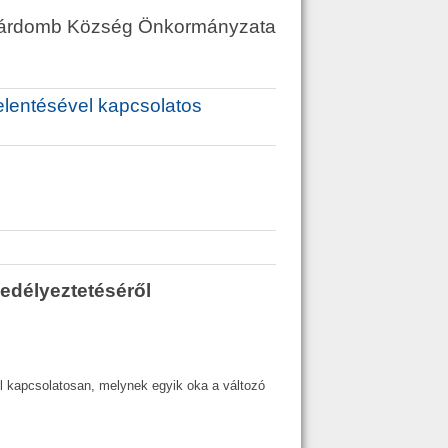
árdomb Község Önkormányzata
elentésével kapcsolatos
gedélyeztetéséről
el kapcsolatosan, melynek egyik oka a változó