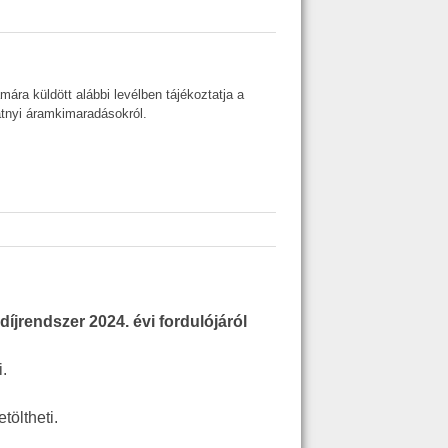
a küldött alábbi levélben tájékoztatja a
atnyi áramkimaradásokról.
jrendszer 2024. évi fordulójáról
i.
etöltheti.