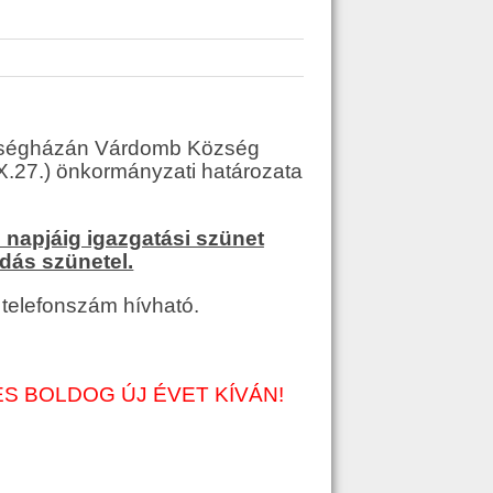
Községházán Várdomb Község
X.27.) önkormányzati határozata
. napjáig igazgatási szünet
adás szünetel.
 telefonszám hívható.
 BOLDOG ÚJ ÉVET KÍVÁN!