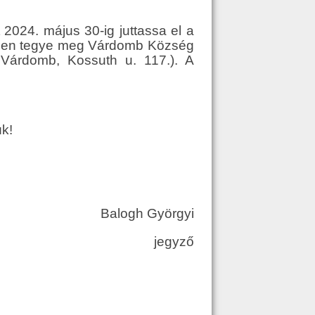
 2024. május 30-ig juttassa el a
esen tegye meg Várdomb Község
 Várdomb, Kossuth u. 117.). A
k!
Balogh Györgyi
jegyző