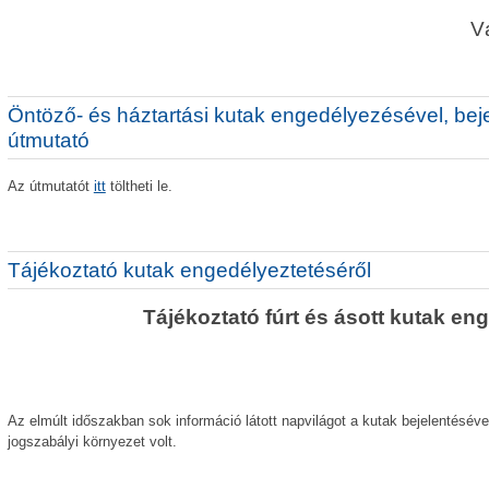
V
Öntöző- és háztartási kutak engedélyezésével, bej
útmutató
Az útmutatót
itt
töltheti le.
Tájékoztató kutak engedélyeztetéséről
Tájékoztató fúrt és ásott kutak en
Az elmúlt időszakban sok információ látott napvilágot a kutak bejelentésév
jogszabályi környezet volt.