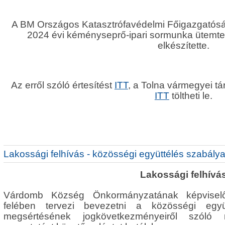
A BM Országos Katasztrófavédelmi Főigazgatósá
2024 évi kéményseprő-ipari sormunka ütemte
elkészítette.
Az erről szóló értesítést
ITT
, a Tolna vármegyei t
ITT
töltheti le.
Lakossági felhívás - közösségi együttélés szabálya
Lakossági felhívá
Várdomb Község Önkormányzatának képviselő
felében tervezi bevezetni a közösségi együ
megsértésének jogkövetkezményeiről szóló r