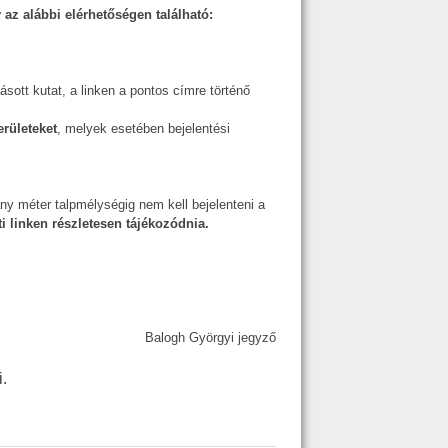
 az alábbi elérhetőségen található:
ásott kutat, a linken a pontos címre történő
rületeket
, melyek esetében bejelentési
ány méter talpmélységig nem kell bejelenteni a
 linken részletesen tájékozódnia.
Balogh Györgyi jegyző
i.