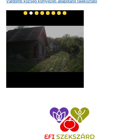
Várdomb község környezeti állapotáról tájékoztató