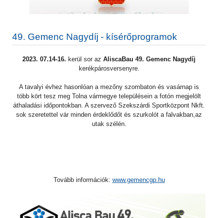
49. Gemenc Nagydíj - kísérőprogramok
2023. 07.14-16.
kerül sor az
AliscaBau 49. Gemenc Nagydíj
kerékpárosversenyre.
A tavalyi évhez hasonlóan a mezőny szombaton és vasárnap is
több kört tesz meg Tolna vármegye településein a fotón megjelölt
áthaladási időpontokban. A szervező Szekszárdi Sportközpont Nkft.
sok szeretettel vár minden érdeklődőt és szurkolót a falvakban,az
utak szélén.
Tovább információk:
www.gemencgp.hu