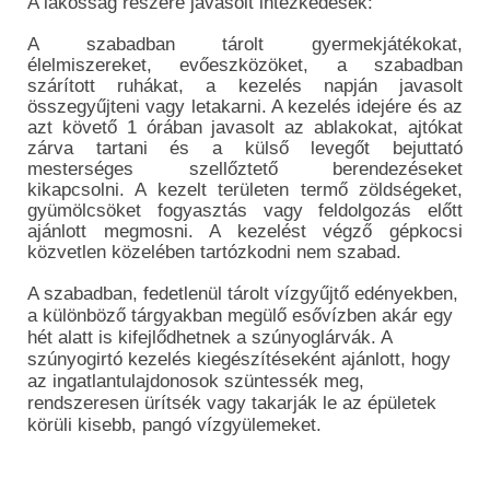
A lakosság részére javasolt intézkedések:
A szabadban tárolt gyermekjátékokat,
élelmiszereket, evőeszközöket, a szabadban
szárított ruhákat, a kezelés napján javasolt
összegyűjteni vagy letakarni. A kezelés idejére és az
azt követő 1 órában javasolt az ablakokat, ajtókat
zárva tartani és a külső levegőt bejuttató
mesterséges szellőztető berendezéseket
kikapcsolni. A kezelt területen termő zöldségeket,
gyümölcsöket fogyasztás vagy feldolgozás előtt
ajánlott megmosni. A kezelést végző gépkocsi
közvetlen közelében tartózkodni nem szabad.
A szabadban, fedetlenül tárolt vízgyűjtő edényekben,
a különböző tárgyakban megülő esővízben akár egy
hét alatt is kifejlődhetnek a szúnyoglárvák. A
szúnyogirtó kezelés kiegészítéseként ajánlott, hogy
az ingatlantulajdonosok szüntessék meg,
rendszeresen ürítsék vagy takarják le az épületek
körüli kisebb, pangó vízgyülemeket.