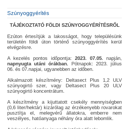
Szúnyoggyérítés
TÁJÉKOZTATÓ FÖLDI SZÚNYOGGYÉRÍTÉSRŐL
Ezúton értesítjük a lakosságot, hogy településünk
területén földi úton történő szúnyoggyérítés kerül
elvégzésre.
A kezelés pontos időpontja:
2023. 07.05.
napján,
napnyugta utáni órákban.
Pótnapok: 2023. július
06. és 07.napjai, ugyanebben az időben.
Alkalmazott készítmény: Deltasect Plus 1,2 ULV
szúnyogirtó szer, vagy Deltasect Plus 20 ULV
szúnyogirtó koncentrátum.
A készítmény a kijuttatott csekély mennyiségben
(0,6 liter/hektár) kizárólag az érzékenyebb rovarokat
pusztítja el, melegvérű állatokra, emberre nem
veszélyes, hatóanyaga néhány óra alatt lebomlik.