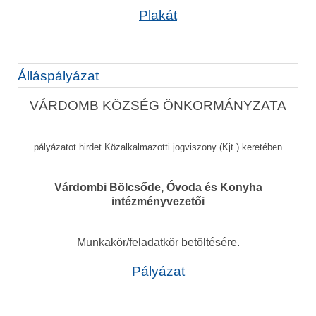
Plakát
Álláspályázat
VÁRDOMB KÖZSÉG ÖNKORMÁNYZATA
pályázatot hirdet Közalkalmazotti jogviszony (Kjt.) keretében
Várdombi Bölcsőde, Óvoda és Konyha
intézményvezetői
Munkakör/feladatkör betöltésére.
Pályázat