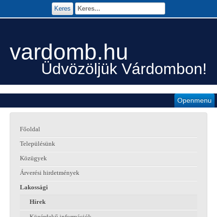
Keres
vardomb.hu
Üdvözöljük Várdombon!
Openmenu
Főoldal
Településünk
Közügyek
Árverési hirdetmények
Lakossági
Hírek