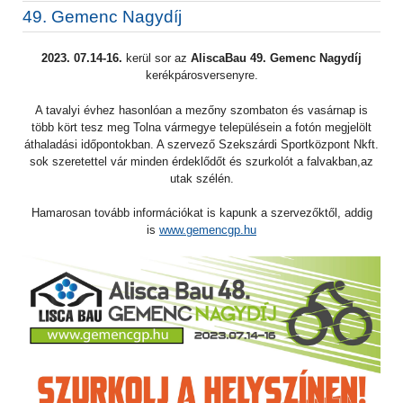
49. Gemenc Nagydíj
2023. 07.14-16.
kerül sor az
AliscaBau 49. Gemenc Nagydíj
kerékpárosversenyre.
A tavalyi évhez hasonlóan a mezőny szombaton és vasárnap is
több kört tesz meg Tolna vármegye településein a fotón megjelölt
áthaladási időpontokban. A szervező Szekszárdi Sportközpont Nkft.
sok szeretettel vár minden érdeklődőt és szurkolót a falvakban,az
utak szélén.
Hamarosan tovább információkat is kapunk a szervezőktől, addig
is
www.gemencgp.hu