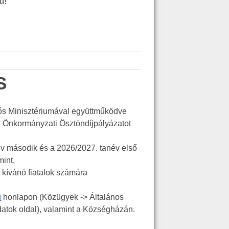
i!
S
ós
Minisztériumával
együttműködve
si Önkormányzati Ösztöndíjpályázatot
év második és a 2026/2027. tanév első
mint,
 kívánó fiatalok számára
u
honlapon (Közügyek -> Általános
atok oldal), valamint a Községházán.