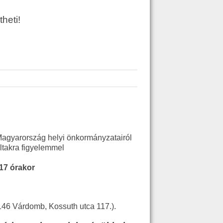
theti!
agyarország helyi önkormányzatairól
ltakra figyelemmel
17 órakor
46 Várdomb, Kossuth utca 117.).