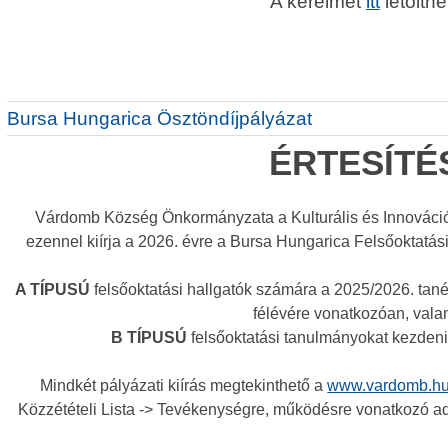
A kérelmet
itt
letölthet
Bursa Hungarica Ösztöndíjpályázat
ÉRTESÍTÉ
Várdomb Község Önkormányzata a Kulturális és Innováci
ezennel kiírja a 2026. évre a Bursa Hungarica Felsőoktatá
A TÍPUSÚ
felsőoktatási hallgatók számára a 2025/2026. tan
félévére vonatkozóan, vala
B TÍPUSÚ
felsőoktatási tanulmányokat kezdeni
Mindkét pályázati kiírás megtekinthető a
www.vardomb.h
Közzétételi Lista -> Tevékenységre, működésre vonatkozó ad