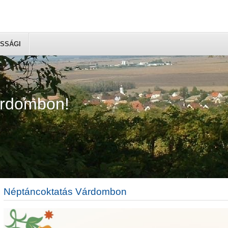
SSÁGI
árdombon!
Néptáncoktatás Várdombon