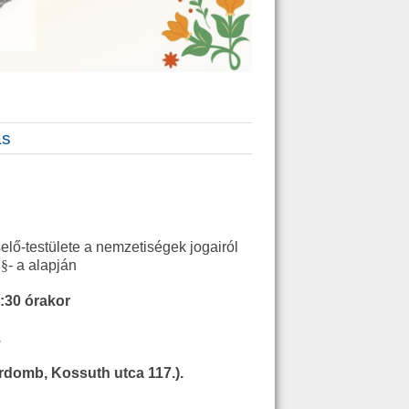
ás
-testülete a nemzetiségek jogairól
.
§
- a alapján
:30 órakor
.
domb, Kossuth utca 117.).