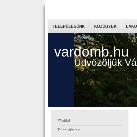
TELEPÜLÉSÜNK
KÖZÜGYEK
LAKO
vardomb.hu
Üdvözöljük V
Főoldal
Településünk