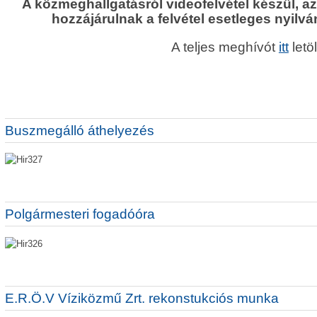
A közmeghallgatásról videofelvétel készül, a
hozzájárulnak a felvétel esetleges nyilv
A teljes meghívót
itt
letöl
Buszmegálló áthelyezés
Polgármesteri fogadóóra
E.R.Ö.V Víziközmű Zrt. rekonstukciós munka