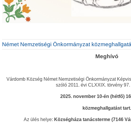
Német Nemzetiségi Önkormányzat közmeghallgat
Meghívó
Várdomb Község Német Nemzetiségi Önkormányzat Képviselő
szóló 2011. évi CLXXIX. törvény 97
2025. november 10-én (hétfő) 16
közmeghallgatást tart
Az ülés helye:
Községháza tanácsterme (7146 Vár