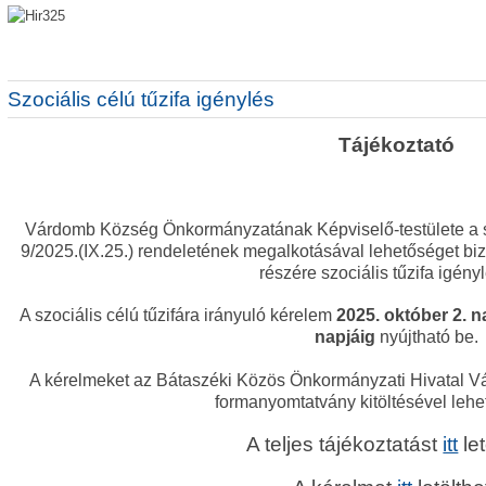
Szociális célú tűzifa igénylés
Tájékoztató
Várdomb Község Önkormányzatának Képviselő-testülete a szoc
9/2025.(IX.25.) rendeletének megalkotásával lehetőséget bizt
részére szociális tűzifa igény
A szociális célú tűzifára irányuló kérelem
2025. október 2. n
napjáig
nyújtható be.
A kérelmeket az Bátaszéki Közös Önkormányzati Hivatal V
formanyomtatvány kitöltésével lehet
A teljes tájékoztatást
itt
let