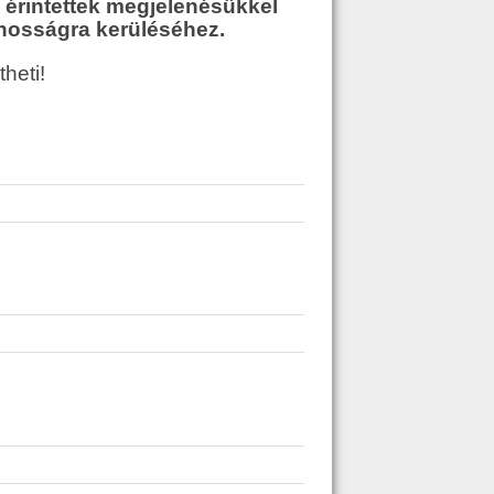
z érintettek megjelenésükkel
ánosságra kerüléséhez.
theti!