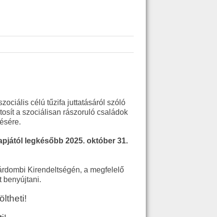
iális célú tűzifa juttatásáról szóló
osít a szociálisan rászoruló családok
lésére.
apjától legkésőbb 2025. október 31.
árdombi Kirendeltségén, a megfelelő
 benyújtani.
öltheti!