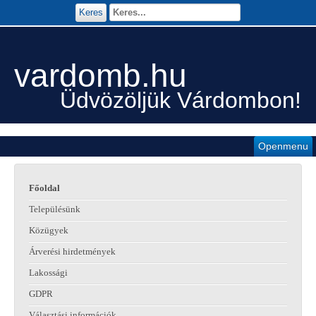
Keres
vardomb.hu
Üdvözöljük Várdombon!
Openmenu
Főoldal
Településünk
Közügyek
Árverési hirdetmények
Lakossági
GDPR
Választási információk