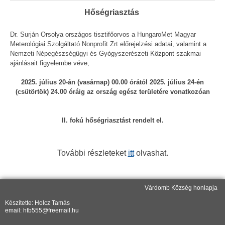
Hőségriasztás
Dr. Surján Orsolya országos tisztifőorvos a HungaroMet Magyar
Meterológiai Szolgáltató Nonprofit Zrt előrejelzési adatai, valamint a
Nemzeti Népegészségügyi és Gyógyszerészeti Központ szakmai
ajánlásait figyelembe véve,
2025. július 20-án (vasárnap) 00.00 órától 2025. július 24-én
(csütörtök) 24.00 óráig az ország egész területére vonatkozóan
II. fokú hőségriasztást rendelt el.
További részleteket
itt
olvashat.
Várdomb Község honlapja
Készítette: Holcz Tamás
email: htb555@freemail.hu