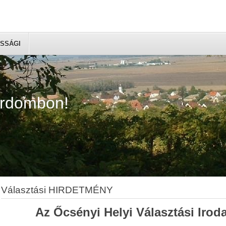
SSÁGI
árdombon!
Választási HIRDETMÉNY
Az Őcsényi Helyi Választási Irod