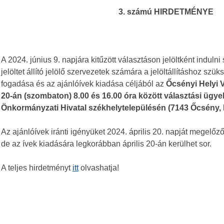
3. számú HIRDETMÉNYE
A 2024. június 9. napjára kitűzött választáson jelöltként indul
jelöltet állító jelölő szervezetek számára a jelöltállításhoz szük
fogadása és az ajánlóívek kiadása céljából az
Őcsényi Helyi V
20-án (szombaton) 8.00 és 16.00 óra között választási ügye
Önkormányzati Hivatal székhelytelepülésén (7143 Őcsény, F
Az ajánlóívek iránti igényüket 2024. április 20. napját megelőz
de az ívek kiadására legkorábban április 20-án kerülhet sor.
A teljes hirdetményt
itt
olvashatja!