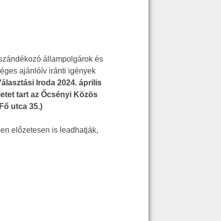
ni szándékozó állampolgárok és
séges ajánlóív iránti igények
álasztási Iroda 2024. április
letet tart az Őcsényi Közös
ő utca 35.)
ően előzetesen is leadhatják,