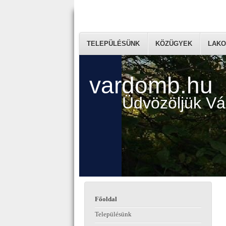
TELEPÜLÉSÜNK
KÖZÜGYEK
LAKO
vardomb.hu
Üdvözöljük V
Főoldal
Településünk