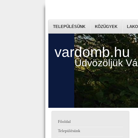
TELEPÜLÉSÜNK
KÖZÜGYEK
LAKO
vardomb.hu
Üdvözöljük V
Főoldal
Településünk