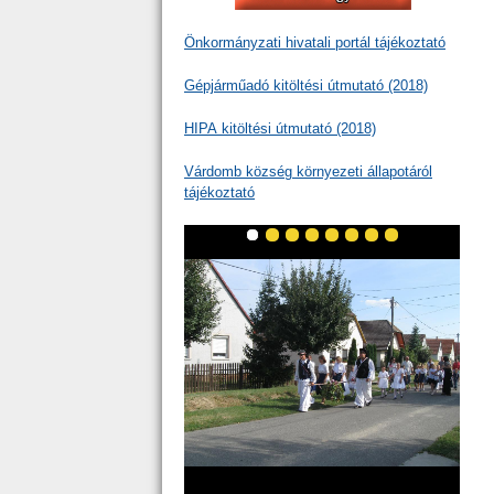
Önkormányzati hivatali portál tájékoztató
Gépjárműadó kitöltési útmutató (2018)
HIPA kitöltési útmutató (2018)
Várdomb község környezeti állapotáról
tájékoztató