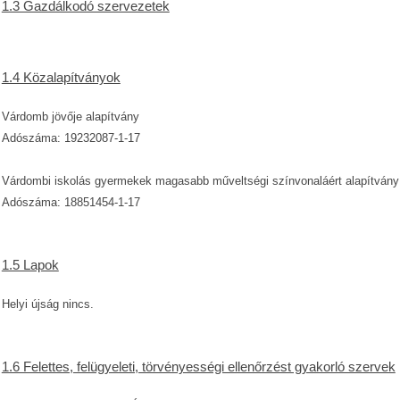
1.3 Gazdálkodó szervezetek
1.4 Közalapítványok
Várdomb jövője alapítvány
Adószáma: 19232087-1-17
Várdombi iskolás gyermekek magasabb műveltségi színvonaláért alapítvány
Adószáma: 18851454-1-17
1.5 Lapok
Helyi újság nincs.
1.6 Felettes, felügyeleti, törvényességi ellenőrzést gyakorló szervek