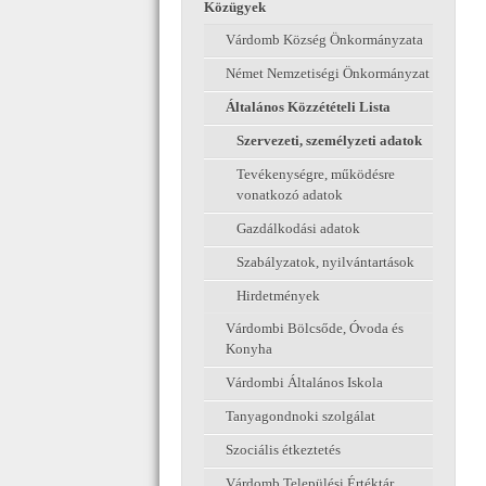
Közügyek
Várdomb Község Önkormányzata
Német Nemzetiségi Önkormányzat
Általános Közzétételi Lista
Szervezeti, személyzeti adatok
Tevékenységre, működésre
vonatkozó adatok
Gazdálkodási adatok
Szabályzatok, nyilvántartások
Hirdetmények
Várdombi Bölcsőde, Óvoda és
Konyha
Várdombi Általános Iskola
Tanyagondnoki szolgálat
Szociális étkeztetés
Várdomb Települési Értéktár