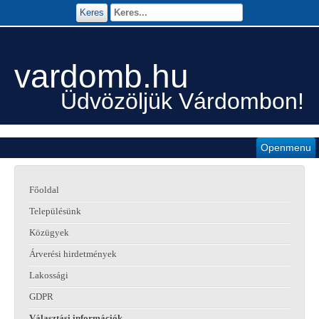
Keres
vardomb.hu
Üdvözöljük Várdombon!
Openmenu
Főoldal
Településünk
Közügyek
Árverési hirdetmények
Lakossági
GDPR
Választási információk