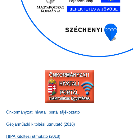
Önkormányzati hivatali portál tájékoztató
Gépjárműadó kitöltési útmutató (2018)
HIPA kitöltési útmutató (2018)