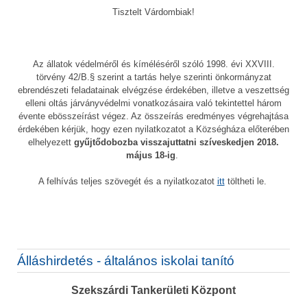
Tisztelt Várdombiak!
Az állatok védelméről és kíméléséről szóló 1998. évi XXVIII.
törvény 42/B.§ szerint a tartás helye szerinti önkormányzat
ebrendészeti feladatainak elvégzése érdekében, illetve a veszettség
elleni oltás járványvédelmi vonatkozásaira való tekintettel három
évente ebösszeírást végez. Az összeírás eredményes végrehajtása
érdekében kérjük, hogy ezen nyilatkozatot a Községháza előterében
elhelyezett
gyűjtődobozba visszajuttatni szíveskedjen 2018.
május 18-ig
.
A felhívás teljes szövegét és a nyilatkozatot
itt
töltheti le.
Álláshirdetés - általános iskolai tanító
Szekszárdi Tankerületi Központ