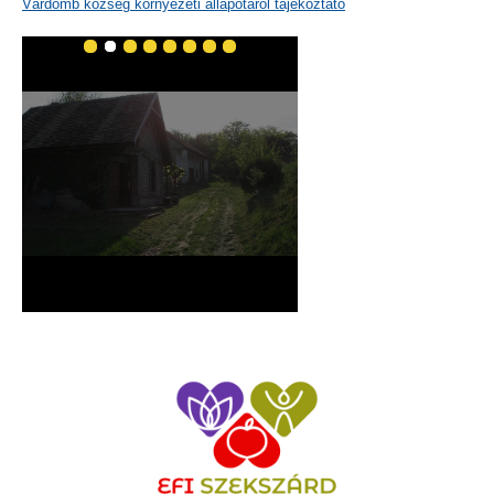
Várdomb község környezeti állapotáról tájékoztató