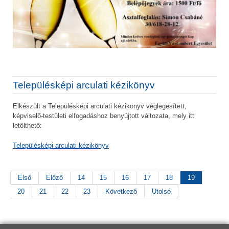
Településképi arculati kézikönyv
Elkészült a Településképi arculati kézikönyv véglegesített,
képviselő-testületi elfogadáshoz benyújtott változata, mely itt
letölthető:
Településképi arculati kézikönyv
Első
Előző
14
15
16
17
18
19
20
21
22
23
Következő
Utolsó