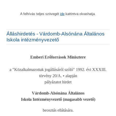
A felhívás teljes szövegét
ide
kattintva olvashatja.
Álláshirdetés - Várdomb-Alsónána Általános
Iskola intézményvezető
Emberi Erőforrások Minisztere
a "Közalkalmazottak jogállásáról szóló" 1992. évi XXXIII.
törvény 20/A. • alapján
pályázatot hirdet
Várdomb-Alsónána Általános
Iskola Intézményvezető (magasabb vezető)
beosztás ellátására.