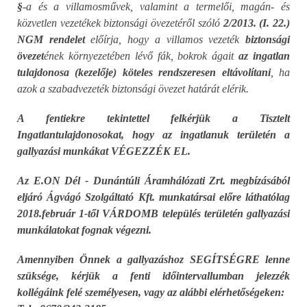
§
-a és a villamosművek, valamint a termelői, magán- és
közvetlen vezetékek biztonsági övezetéről szóló
2/2013. (I. 22.)
NGM rendelet
előírja, hogy a villamos vezeték
biztonsági
övezet
ének környezetében lévő fák, bokrok ágait
az ingatlan
tulajdonosa (kezelője) köteles rendszeresen eltávolítani
, ha
azok a szabadvezeték biztonsági övezet határát elérik.
A fentiekre tekintettel felkérjük a Tisztelt
Ingatlantulajdonosokat, hogy az ingatlanuk területén a
gallyazási munkákat VÉGEZZÉK EL.
Az E.ON Dél - Dunántúli Áramhálózati Zrt. megbízásából
eljáró Ágvágó Szolgáltató Kft. munkatársai előre láthatólag
2018.február 1-től VÁRDOMB település területén gallyazási
munkálatokat fognak végezni.
Amennyiben Önnek a gallyazáshoz SEGÍTSÉGRE lenne
szüksége, kérjük a fenti időintervallumban jelezzék
kollégáink felé személyesen, vagy az alábbi elérhetőségeken: