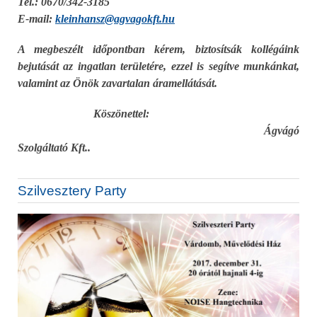
Tel.: 0670/342-3185
E-mail:
kleinhansz@agvagokft.hu
A megbeszélt időpontban kérem, biztosítsák kollégáink
bejutását az ingatlan területére, ezzel is segítve munkánkat,
valamint az Önök zavartalan áramellátását.
Köszönettel:
Ágvágó
Szolgáltató Kft..
Szilvesztery Party