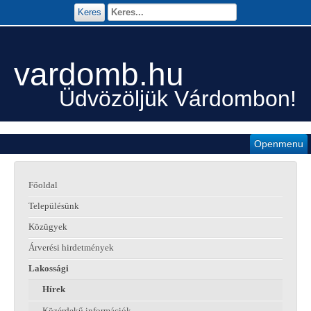
Keres
vardomb.hu
Üdvözöljük Várdombon!
Openmenu
Főoldal
Településünk
Közügyek
Árverési hirdetmények
Lakossági
Hírek