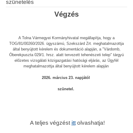
szünetelés
Végzés
A Tolna Vármegyei Kormányhivatal megállapítja, hogy a
TOG/81/00260/2026. ügyszámú, Szekszárd Zrt. meghatalmazottja
által benyújtott kérelem és dokumentáció alapján, a "Várdomb,
Óberekpuszta 029/1. hrsz. alatt tervezett tehenészeti telep" tárgyú
előzetes vizsgálati közigazgatási hatósági eljárás, az Ügyfél
meghatalmazottja által benyújtott kérelem alapján
2026. március 23. napjától
szünetel.
A teljes végzést
itt
olvashatja!