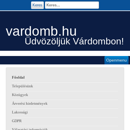
Keres
vardomb.hu
Üdvözöljük Várdombon!
Openmenu
Főoldal
Településünk
Közügyek
Árverési hirdetmények
Lakossági
GDPR
Választási információk