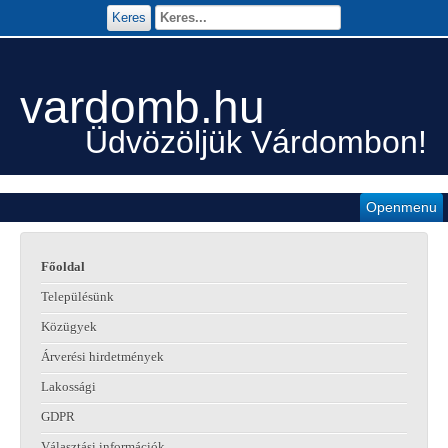
Keres
vardomb.hu
Üdvözöljük Várdombon!
Openmenu
Főoldal
Településünk
Közügyek
Árverési hirdetmények
Lakossági
GDPR
Választási információk