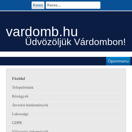
Keres
vardomb.hu
Üdvözöljük Várdombon!
Openmenu
Főoldal
Településünk
Közügyek
Árverési hirdetmények
Lakossági
GDPR
Választási információk