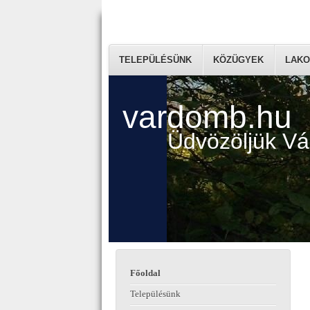
TELEPÜLÉSÜNK
KÖZÜGYEK
LAKO
vardomb.hu
Üdvözöljük V
Főoldal
Településünk