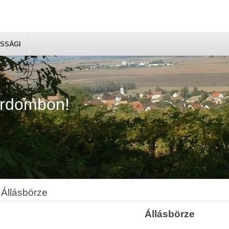
SSÁGI
árdombon!
Állásbörze
Állásbörze