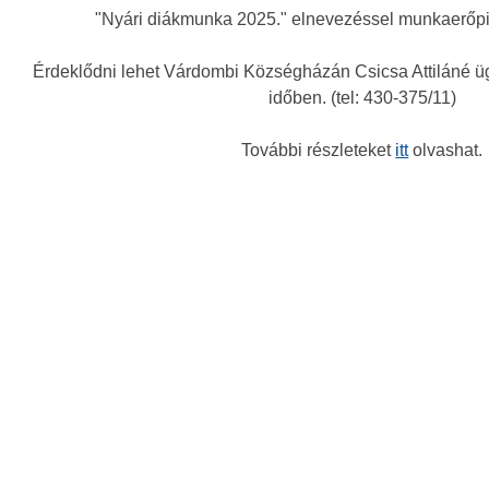
"Nyári diákmunka 2025." elnevezéssel munkaerőpi
Érdeklődni lehet Várdombi Községházán Csicsa Attiláné üg
időben. (tel: 430-375/11)
További részleteket
itt
olvashat.