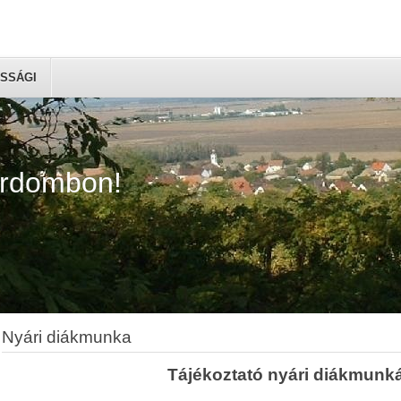
SSÁGI
árdombon!
Nyári diákmunka
Tájékoztató nyári diákmunká