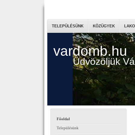
TELEPÜLÉSÜNK
KÖZÜGYEK
LAKO
vardomb.hu
Üdvözöljük V
Főoldal
Településünk