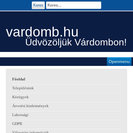
Keres
vardomb.hu
Üdvözöljük Várdombon!
Openmenu
Főoldal
Településünk
Közügyek
Árverési hirdetmények
Lakossági
GDPR
Választási információk