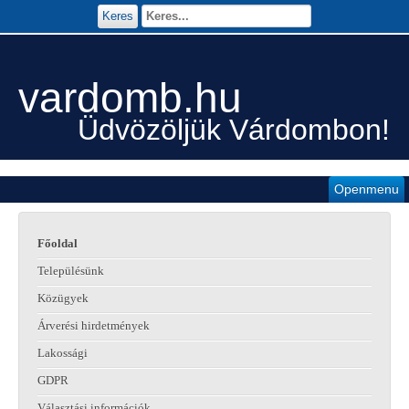
Keres
vardomb.hu
Üdvözöljük Várdombon!
Openmenu
Főoldal
Településünk
Közügyek
Árverési hirdetmények
Lakossági
GDPR
Választási információk