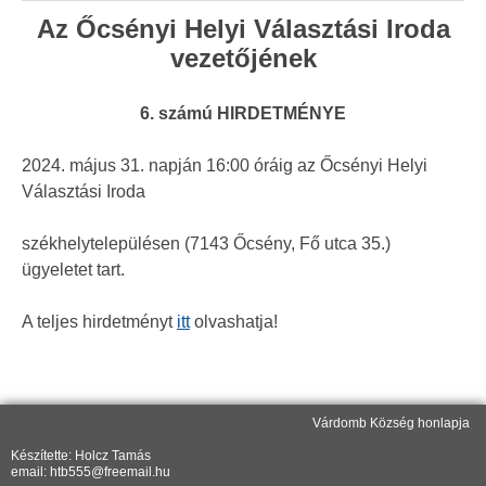
Az Őcsényi Helyi Választási Iroda
vezetőjének
6. számú HIRDETMÉNYE
2024. május 31. napján 16:00 óráig az Őcsényi Helyi
Választási Iroda
székhelytelepülésen (7143 Őcsény, Fő utca 35.)
ügyeletet tart.
A teljes hirdetményt
itt
olvashatja!
Várdomb Község honlapja
Készítette: Holcz Tamás
email: htb555@freemail.hu