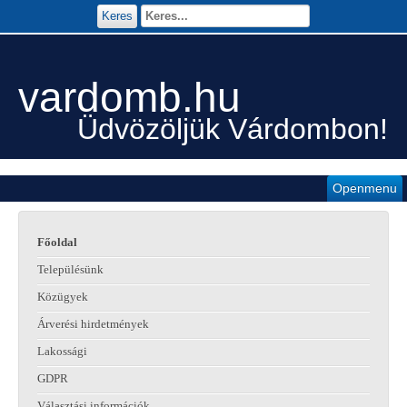
Keres
vardomb.hu
Üdvözöljük Várdombon!
Openmenu
Főoldal
Településünk
Közügyek
Árverési hirdetmények
Lakossági
GDPR
Választási információk