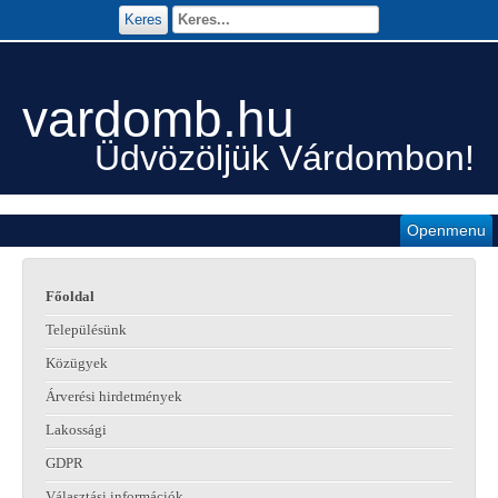
Keres
vardomb.hu
Üdvözöljük Várdombon!
Openmenu
Főoldal
Településünk
Közügyek
Árverési hirdetmények
Lakossági
GDPR
Választási információk