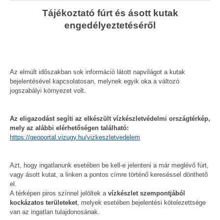
Tájékoztató fúrt és ásott kutak
engedélyeztetéséről
Az elmúlt időszakban sok információ látott napvilágot a kutak
bejelentésével kapcsolatosan, melynek egyik oka a változó
jogszabályi környezet volt.
Az eligazodást segíti az elkészült vízkészletvédelmi országtérkép,
mely az alábbi elérhetőségen található:
https://geoportal.vizugy.hu/vizkeszletvedelem
Azt, hogy ingatlanunk esetében be kell-e jelenteni a már meglévő fúrt,
vagy ásott kutat, a linken a pontos címre történő kereséssel dönthető
el.
A térképen piros színnel jelöltek a
vízkészlet szempontjából
kockázatos területeket
, melyek esetében bejelentési kötelezettsége
van az ingatlan tulajdonosának.