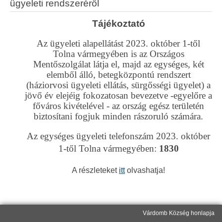
ügyeleti rendszeréről
Tájékoztató
Az ügyeleti alapellátást 2023. október 1-től
Tolna vármegyében is az Országos
Mentőszolgálat látja el, majd az egységes, két
elemből álló, betegközpontú rendszert
(háziorvosi ügyeleti ellátás, sürgősségi ügyelet) a
jövő év elejéig fokozatosan bevezetve -egyelőre a
főváros kivételével - az ország egész területén
biztosítani fogjuk minden rászoruló számára.
Az egységes ügyeleti telefonszám 2023. október
1-től Tolna vármegyében:
1830
A részleteket
itt
olvashatja!
Várdomb Község honlapja