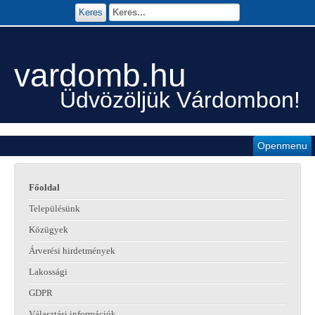
Keres
vardomb.hu
Üdvözöljük Várdombon!
Openmenu
Főoldal
Településünk
Közügyek
Árverési hirdetmények
Lakossági
GDPR
Választási információk