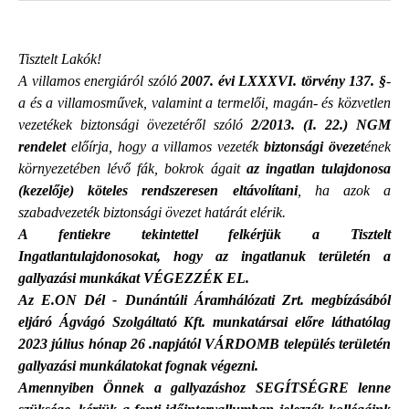
Tisztelt Lakók!
A villamos energiáról szóló
2007. évi LXXXVI. törvény
137. §
-
a és a villamosművek, valamint a termelői, magán- és közvetlen
vezetékek biztonsági övezetéről szóló
2/2013. (I. 22.) NGM
rendelet
előírja, hogy a villamos vezeték
biztonsági övezet
ének
környezetében lévő fák, bokrok ágait
az ingatlan tulajdonosa
(kezelője) köteles rendszeresen eltávolítani
, ha azok a
szabadvezeték biztonsági övezet határát elérik.
A fentiekre tekintettel felkérjük a Tisztelt
Ingatlantulajdonosokat, hogy az ingatlanuk területén a
gallyazási munkákat VÉGEZZÉK EL.
Az E.ON Dél - Dunántúli Áramhálózati Zrt. megbízásából
eljáró Ágvágó Szolgáltató Kft. munkatársai előre láthatólag
2023 július hónap 26 .napjától VÁRDOMB
település területén
gallyazási munkálatokat fognak végezni.
Amennyiben Önnek a gallyazáshoz SEGÍTSÉGRE lenne