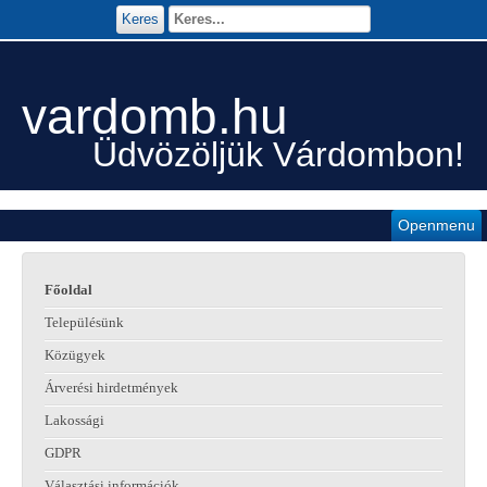
Keres
vardomb.hu
Üdvözöljük Várdombon!
Openmenu
Főoldal
Településünk
Közügyek
Árverési hirdetmények
Lakossági
GDPR
Választási információk