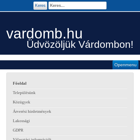
Keres
vardomb.hu
Üdvözöljük Várdombon!
Openmenu
Főoldal
Településünk
Közügyek
Árverési hirdetmények
Lakossági
GDPR
Választási információk