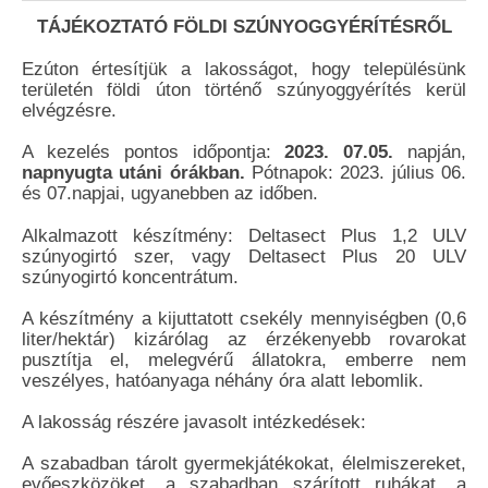
TÁJÉKOZTATÓ FÖLDI SZÚNYOGGYÉRÍTÉSRŐL
Ezúton értesítjük a lakosságot, hogy településünk
területén földi úton történő szúnyoggyérítés kerül
elvégzésre.
A kezelés pontos időpontja:
2023. 07.05.
napján,
napnyugta utáni órákban.
Pótnapok: 2023. július 06.
és 07.napjai, ugyanebben az időben.
Alkalmazott készítmény: Deltasect Plus 1,2 ULV
szúnyogirtó szer, vagy Deltasect Plus 20 ULV
szúnyogirtó koncentrátum.
A készítmény a kijuttatott csekély mennyiségben (0,6
liter/hektár) kizárólag az érzékenyebb rovarokat
pusztítja el, melegvérű állatokra, emberre nem
veszélyes, hatóanyaga néhány óra alatt lebomlik.
A lakosság részére javasolt intézkedések:
A szabadban tárolt gyermekjátékokat, élelmiszereket,
evőeszközöket, a szabadban szárított ruhákat, a