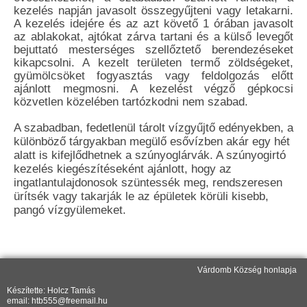
kezelés napján javasolt összegyűjteni vagy letakarni.
A kezelés idejére és az azt követő 1 órában javasolt
az ablakokat, ajtókat zárva tartani és a külső levegőt
bejuttató mesterséges szellőztető berendezéseket
kikapcsolni. A kezelt területen termő zöldségeket,
gyümölcsöket fogyasztás vagy feldolgozás előtt
ajánlott megmosni. A kezelést végző gépkocsi
közvetlen közelében tartózkodni nem szabad.
A szabadban, fedetlenül tárolt vízgyűjtő edényekben, a
különböző tárgyakban megülő esővízben akár egy hét
alatt is kifejlődhetnek a szúnyoglárvák. A szúnyogirtó
kezelés kiegészítéseként ajánlott, hogy az
ingatlantulajdonosok szüntessék meg, rendszeresen
ürítsék vagy takarják le az épületek körüli kisebb,
pangó vízgyülemeket.
Várdomb Község honlapja
Készítette: Holcz Tamás
email: htb555@freemail.hu