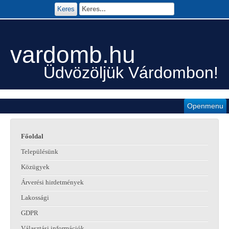
Keres
vardomb.hu
Üdvözöljük Várdombon!
Openmenu
Főoldal
Településünk
Közügyek
Árverési hirdetmények
Lakossági
GDPR
Választási információk