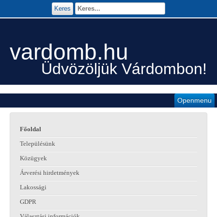
Keres
vardomb.hu
Üdvözöljük Várdombon!
Openmenu
Főoldal
Településünk
Közügyek
Árverési hirdetmények
Lakossági
GDPR
Választási információk