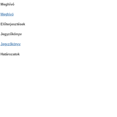
Meghívó
Meghívó
Előterjesztések
Jegyzőkönyv
Jegyzőkönyv
Határozatok