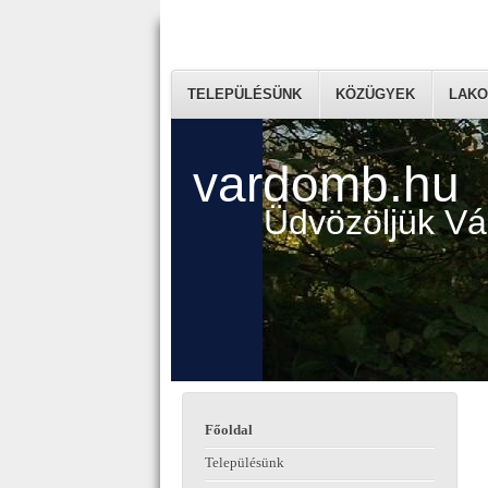
TELEPÜLÉSÜNK
KÖZÜGYEK
LAKO
vardomb.hu
Üdvözöljük V
Főoldal
Településünk