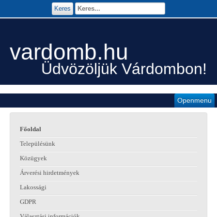
Keres
vardomb.hu
Üdvözöljük Várdombon!
Openmenu
Főoldal
Településünk
Közügyek
Árverési hirdetmények
Lakossági
GDPR
Választási információk