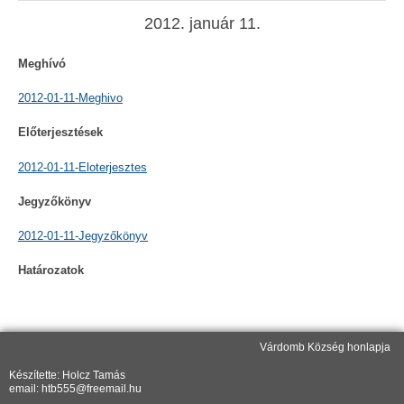
2012. január 11.
Meghívó
2012-01-11-Meghivo
Előterjesztések
2012-01-11-Eloterjesztes
Jegyzőkönyv
2012-01-11-Jegyzőkönyv
Határozatok
Várdomb Község honlapja
Készítette: Holcz Tamás
email: htb555@freemail.hu