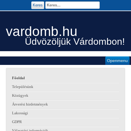
Keres
vardomb.hu
Üdvözöljük Várdombon!
Openmenu
Főoldal
Településünk
Közügyek
Árverési hirdetmények
Lakossági
GDPR
Választási információk