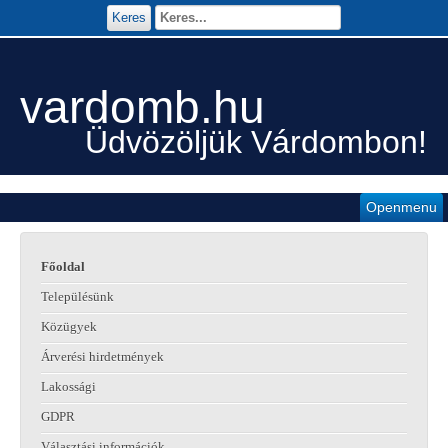
Keres
vardomb.hu
Üdvözöljük Várdombon!
Openmenu
Főoldal
Településünk
Közügyek
Árverési hirdetmények
Lakossági
GDPR
Választási információk