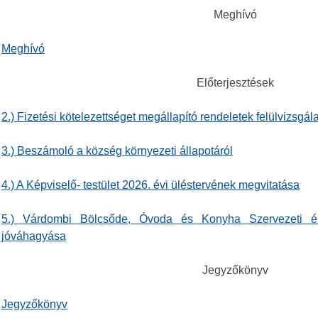
Meghívó
Meghívó
Előterjesztések
2.) Fizetési kötelezettséget megállapító rendeletek felülvizsgál
3.) Beszámoló a község környezeti állapotáról
4.) A Képviselő- testület 2026. évi üléstervének megvitatása
5.) Várdombi Bölcsőde, Óvoda és Konyha Szervezeti é
jóváhagyása
Jegyzőkönyv
Jegyzőkönyv