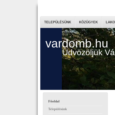
TELEPÜLÉSÜNK
KÖZÜGYEK
LAKO
vardomb.hu
Üdvözöljük V
Főoldal
Településünk