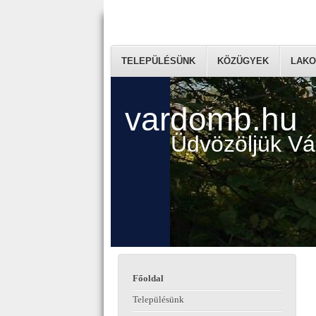
TELEPÜLÉSÜNK
KÖZÜGYEK
LAKO
vardomb.hu
Üdvözöljük V
Főoldal
Településünk