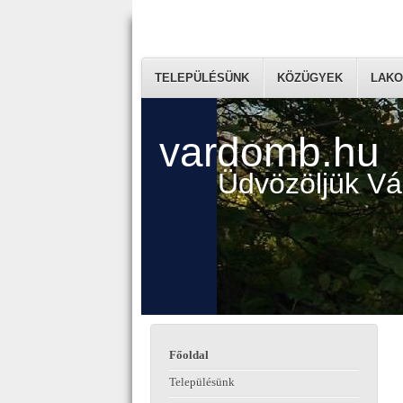
TELEPÜLÉSÜNK
KÖZÜGYEK
LAKO
vardomb.hu
Üdvözöljük V
Főoldal
Településünk