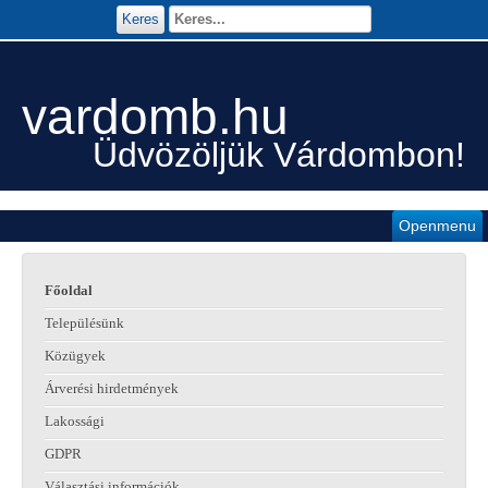
Keres
vardomb.hu
Üdvözöljük Várdombon!
Openmenu
Főoldal
Településünk
Közügyek
Árverési hirdetmények
Lakossági
GDPR
Választási információk