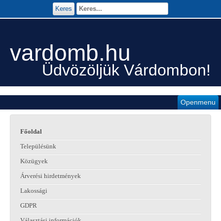
Keres
vardomb.hu
Üdvözöljük Várdombon!
Openmenu
Főoldal
Településünk
Közügyek
Árverési hirdetmények
Lakossági
GDPR
Választási információk