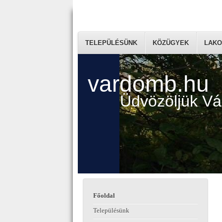
TELEPÜLÉSÜNK
KÖZÜGYEK
LAKO
vardomb.hu
Üdvözöljük V
Főoldal
Településünk