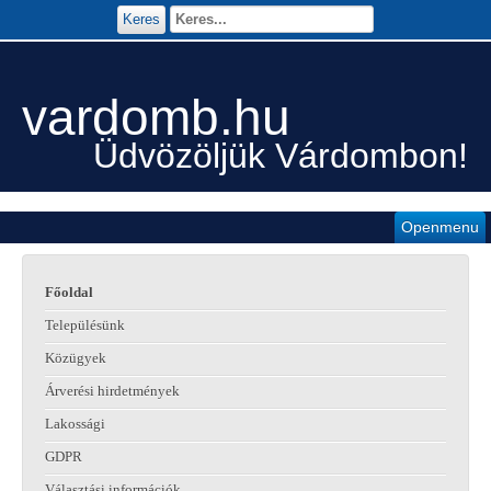
Keres
vardomb.hu
Üdvözöljük Várdombon!
Openmenu
Főoldal
Településünk
Közügyek
Árverési hirdetmények
Lakossági
GDPR
Választási információk