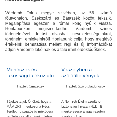
Várdomb Tolna megye szívében, az 56. számú
főútvonalon, Szekszárd és Bátaszék között fekszik.
Megalapítása egészen a római korig nyúlik vissza.
Honlapunkon megismerkedhet Várdomb színes
történelmével, leírást olvashat nevezetességeinkről,
történelmi emlékeinkről! Honlapunk célja, hogy meglévő
értékeink bemutatása mellett régi és új információkat
adjon Várdomb lakóinak és a falu iránt érdeklődőknek.
Méhészek és
Veszélyben a
lakossági tájékoztató
szőlőültetvények
Tisztelt Címzettek!
Tisztelt Szőlőtulajdonosok!
Tájékoztatjuk Önöket, hogy a
A Nemzeti Élelmiszerlánc-
MÁV ZRT. megkezdi a Pécs
biztonsági Hivatal (NÉBIH)
Területi Igazgatóság működési
megkeresése alapján ezúton
területén az állomások, illetve
továbbítjuk az