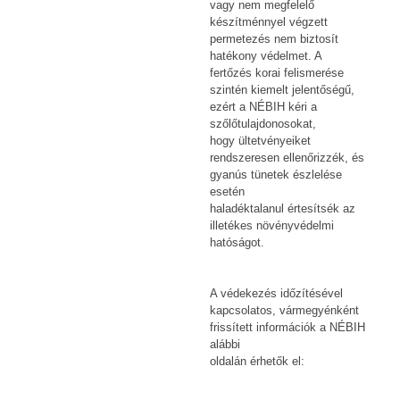
vagy nem megfelelő
készítménnyel végzett
permetezés nem biztosít
hatékony védelmet. A
fertőzés korai felismerése
szintén kiemelt jelentőségű,
ezért a NÉBIH kéri a
szőlőtulajdonosokat,
hogy ültetvényeiket
rendszeresen ellenőrizzék, és
gyanús tünetek észlelése
esetén
haladéktalanul értesítsék az
illetékes növényvédelmi
hatóságot.
A védekezés időzítésével
kapcsolatos, vármegyénként
frissített információk a NÉBIH
alábbi
oldalán érhetők el: