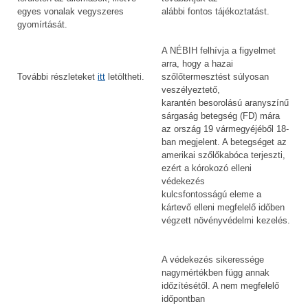
egyes vonalak vegyszeres
alábbi fontos tájékoztatást.
gyomírtását.
A NÉBIH felhívja a figyelmet
arra, hogy a hazai
szőlőtermesztést súlyosan
További részleteket
itt
letöltheti.
veszélyeztető,
karantén besorolású aranyszínű
sárgaság betegség (FD) mára
az ország 19 vármegyéjéből 18-
ban megjelent. A betegséget az
amerikai szőlőkabóca terjeszti,
ezért a kórokozó elleni
védekezés
kulcsfontosságú eleme a
kártevő elleni megfelelő időben
végzett növényvédelmi kezelés.
A védekezés sikeressége
nagymértékben függ annak
időzítésétől. A nem megfelelő
időpontban