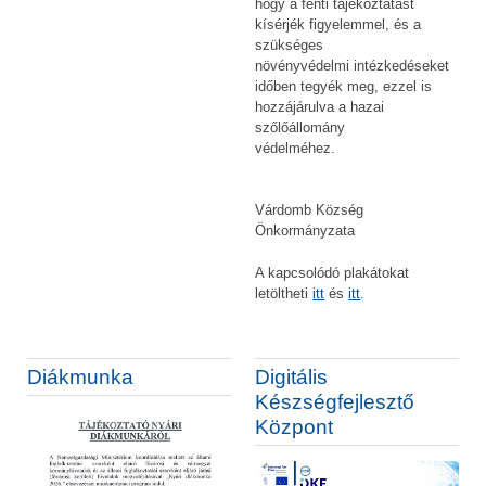
hogy a fenti tájékoztatást
kísérjék figyelemmel, és a
szükséges
növényvédelmi intézkedéseket
időben tegyék meg, ezzel is
hozzájárulva a hazai
szőlőállomány
védelméhez.
Várdomb Község
Önkormányzata
A kapcsolódó plakátokat
letöltheti
itt
és
itt
.
Diákmunka
Digitális
Készségfejlesztő
Központ