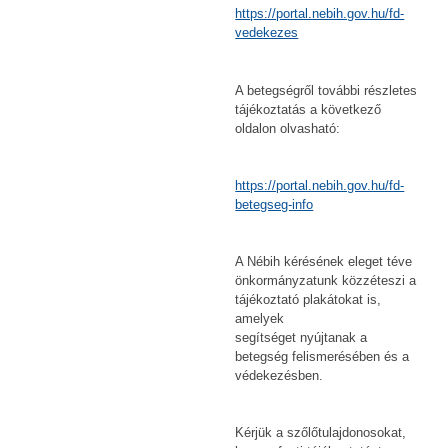
https://portal.nebih.gov.hu/fd-
vedekezes
A betegségről további részletes
tájékoztatás a következő
oldalon olvasható:
https://portal.nebih.gov.hu/fd-
betegseg-info
A Nébih kérésének eleget téve
önkormányzatunk közzéteszi a
tájékoztató plakátokat is,
amelyek
segítséget nyújtanak a
betegség felismerésében és a
védekezésben.
Kérjük a szőlőtulajdonosokat,