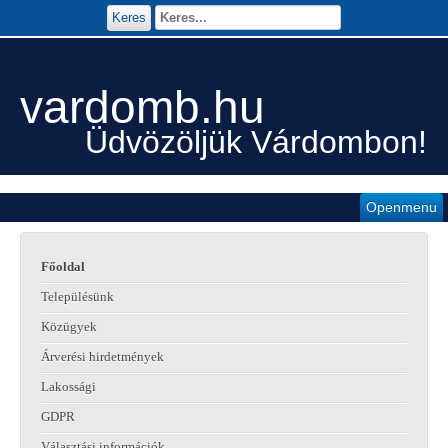
Keres
vardomb.hu
Üdvözöljük Várdombon!
Openmenu
Főoldal
Településünk
Közügyek
Árverési hirdetmények
Lakossági
GDPR
Választási információk