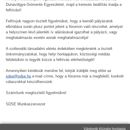
Dunavölgye-Siómente Egyesületet, majd a keresés beállítás kiadja a
felhívást!
Felhívjuk nagyon tisztelt figyelmüket, hogy a leendő pályázatok
elbírálása során plusz pontot jelent a fórumon való részvétel, amelyet
a helyszínen lévő jelenléti ív aláírásával igazolhat a pályázó, vagy
meghatalmazás esetén annak meghatalmazottja!
A szélesebb társadalmi elérés érdekében megkérnénk a tisztelt
önkormányzatokat, hogy helyi honlapjukon, közösségi médiás
felületükön is tegyék közzé a felhívás elérhetőségét!
Amennyiben kérdésük merülne fel, kérjük küldjék meg előre az
sdse@sdse.hu
e-mail címre, hogy a fórumra már a megfelelő, konkrét
válaszokkal készülhessünk.
Számítunk megtisztelő figyelmükre!
SDSE Munkaszervezet
Várdomb Község honlapja