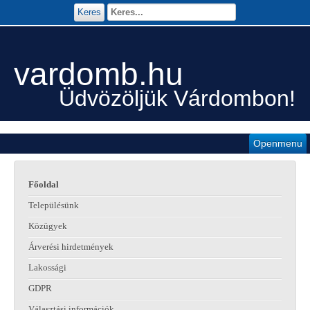
Keres
vardomb.hu
Üdvözöljük Várdombon!
Openmenu
Főoldal
Településünk
Közügyek
Árverési hirdetmények
Lakossági
GDPR
Választási információk