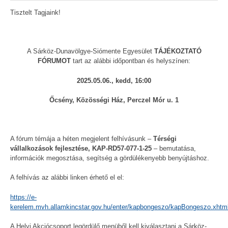
Tisztelt Tagjaink!
A Sárköz-Dunavölgye-Siómente Egyesület
TÁJÉKOZTATÓ
FÓRUMOT
tart az alábbi időpontban és helyszínen:
2025.05.06., kedd, 16:00
Őcsény, Közösségi Ház, Perczel Mór u. 1
A fórum témája a héten megjelent felhívásunk –
Térségi
vállalkozások fejlesztése, KAP-RD57-077-1-25
– bemutatása,
információk megosztása, segítség a gördülékenyebb benyújtáshoz.
A felhívás az alábbi linken érhető el el:
https://e-
kerelem.mvh.allamkincstar.gov.hu/enter/kapbongeszo/kapBongeszo.xhtm
A Helyi Akciócsoport legördülő menüből kell kiválasztani a Sárköz-